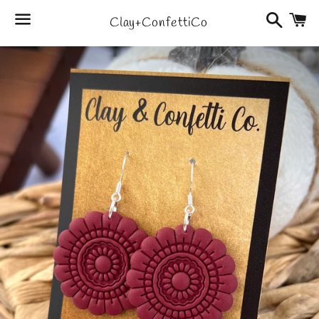
Search
C
Clay+ConfettiCo
Menu